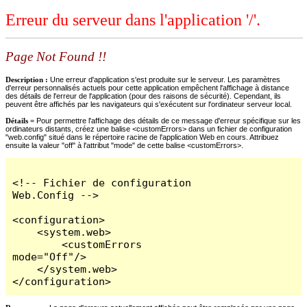
Erreur du serveur dans l'application '/'.
Page Not Found !!
Description :
Une erreur d'application s'est produite sur le serveur. Les paramètres
d'erreur personnalisés actuels pour cette application empêchent l'affichage à distance
des détails de l'erreur de l'application (pour des raisons de sécurité). Cependant, ils
peuvent être affichés par les navigateurs qui s'exécutent sur l'ordinateur serveur local.
Détails =
Pour permettre l'affichage des détails de ce message d'erreur spécifique sur les
ordinateurs distants, créez une balise <customErrors> dans un fichier de configuration
"web.config" situé dans le répertoire racine de l'application Web en cours. Attribuez
ensuite la valeur "off" à l'attribut "mode" de cette balise <customErrors>.
<!-- Fichier de configuration 
Web.Config -->

<configuration>

    <system.web>

        <customErrors 
mode="Off"/>

    </system.web>

</configuration>