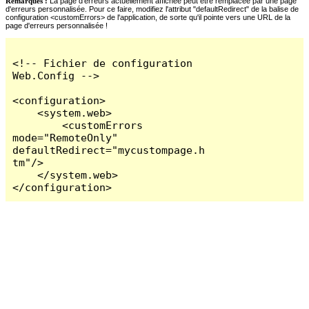
Remarques :
La page d'erreurs actuellement affichée peut être remplacée par une page
d'erreurs personnalisée. Pour ce faire, modifiez l'attribut "defaultRedirect" de la balise de
configuration <customErrors> de l'application, de sorte qu'il pointe vers une URL de la
page d'erreurs personnalisée !
<!-- Fichier de configuration 
Web.Config -->

<configuration>

    <system.web>

        <customErrors 
mode="RemoteOnly" 
defaultRedirect="mycustompage.h
tm"/>

    </system.web>

</configuration>