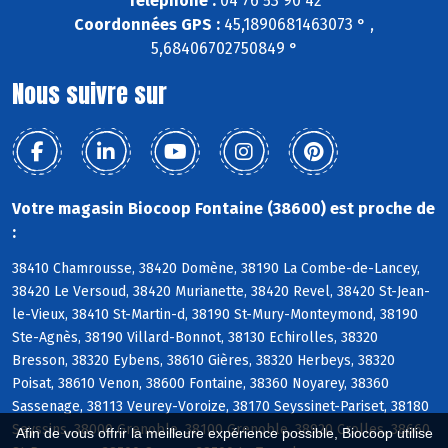
Téléphone :
04 76 53 90 42
Coordonnées GPS :
45,1890681463073 ° ,
5,68406702750849 °
Nous suivre sur
Votre magasin Biocoop Fontaine (38600) est proche de
:
38410 Chamrousse, 38420 Domène, 38190 La Combe-de-Lancey,
38420 Le Versoud, 38420 Murianette, 38420 Revel, 38420 St-Jean-
le-Vieux, 38410 St-Martin-d, 38190 St-Mury-Monteymond, 38190
Ste-Agnès, 38190 Villard-Bonnot, 38130 Echirolles, 38320
Bresson, 38320 Eybens, 38610 Gières, 38320 Herbeys, 38320
Poisat, 38610 Venon, 38600 Fontaine, 38360 Noyarey, 38360
Sassenage, 38113 Veurey-Voroize, 38170 Seyssinet-Pariset, 38180
Seyssins, 38000 Grenoble, 38100 Grenoble, 38920 Crolles, 38660
Afin de vous offrir la meilleure expérience possible, Biocoop utilise