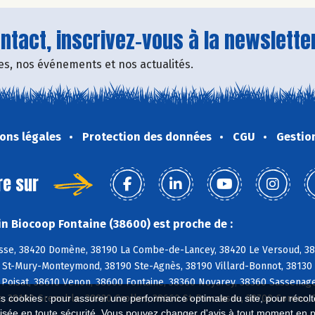
tact, inscrivez-vous à la newsletter
fres, nos événements et nos actualités.
ons légales
Protection des données
CGU
Gestio
re sur
n Biocoop Fontaine (38600) est proche de :
se, 38420 Domène, 38190 La Combe-de-Lancey, 38420 Le Versoud, 3842
0 St-Mury-Monteymond, 38190 Ste-Agnès, 38190 Villard-Bonnot, 38130 E
Poisat, 38610 Venon, 38600 Fontaine, 38360 Noyarey, 38360 Sassenage,
, 38100 Grenoble, 38920 Crolles, 38660 St-Pancrasse, 38700 Corenc, 
es cookies : pour assurer une performance optimale du site, pour récolter
isée en toute sécurité. Vous pouvez changer d'avis à tout moment en 