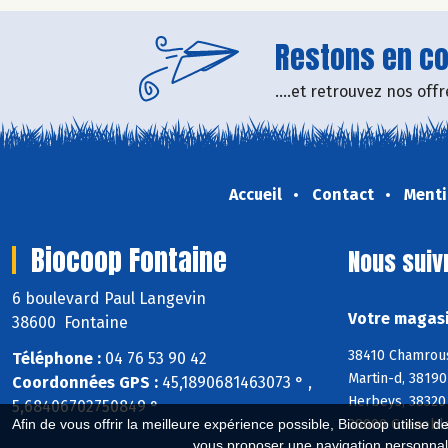
Restons en con
....et retrouvez nos of
Accueil
Contact
Menti
Biocoop Fontaine
Nous suiv
6 boulevard Paul Langevin
Votre magasi
38600 Fontaine
38410 Chamrous
Téléphone :
04 76 53 90 42
Martin-d, 3819
Coordonnées GPS :
45,1890681463073 ° ,
Herbeys, 38320 
5,68406702750849 °
38000 Grenoble
Afin de vous offrir la meilleure expérience possible, Biocoop utilise d
vous proposer une navigation personnal