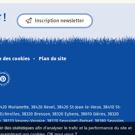
 !
Inscription newsletter
n des cookies
Plan du site
0 Murianette, 38420 Revel, 38420 St-Jean-le-Vieux, 38410 St-
chirolles, 38320 Bresson, 38320 Eybens, 38610 Gières, 38320
 38113 Veurey-Voroize, 38170 Seyssinet-Pariset, 38180 Seyssins,
38700 La Tronche
 des statistiques afin d'analyser le trafic et la performance du site et
paramétrant vos cookies. OK pour vous ?