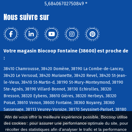
5,68406702750849 °
Nous suivre sur
Votre magasin Biocoop Fontaine (38600) est proche de
:
38410 Chamrousse, 38420 Domène, 38190 La Combe-de-Lancey,
38420 Le Versoud, 38420 Murianette, 38420 Revel, 38420 St-Jean-
le-Vieux, 38410 St-Martin-d, 38190 St-Mury-Monteymond, 38190
Ste-Agnès, 38190 Villard-Bonnot, 38130 Echirolles, 38320
Bresson, 38320 Eybens, 38610 Gières, 38320 Herbeys, 38320
Poisat, 38610 Venon, 38600 Fontaine, 38360 Noyarey, 38360
Sassenage, 38113 Veurey-Voroize, 38170 Seyssinet-Pariset, 38180
Seyssins, 38000 Grenoble, 38100 Grenoble, 38920 Crolles, 38660
Afin de vous offrir la meilleure expérience possible, Biocoop utilise
St-Pancrasse, 38700 Corenc, 38700 La Tronche
des cookies : pour assurer une performance optimale du site, pour
récolter des statistiques afin d'analyser le trafic et la performance