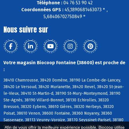
Téléphone :
04 76 53 90 42
Coordonnées GPS :
45,1890681463073 ° ,
5,68406702750849 °
Nous suivre sur
Votre magasin Biocoop Fontaine (38600) est proche de
:
38410 Chamrousse, 38420 Domène, 38190 La Combe-de-Lancey,
38420 Le Versoud, 38420 Murianette, 38420 Revel, 38420 St-Jean-
le-Vieux, 38410 St-Martin-d, 38190 St-Mury-Monteymond, 38190
Ste-Agnès, 38190 Villard-Bonnot, 38130 Echirolles, 38320
Bresson, 38320 Eybens, 38610 Gières, 38320 Herbeys, 38320
Poisat, 38610 Venon, 38600 Fontaine, 38360 Noyarey, 38360
Sassenage, 38113 Veurey-Voroize, 38170 Seyssinet-Pariset, 38180
Seyssins, 38000 Grenoble, 38100 Grenoble, 38920 Crolles, 38660
Afin de vous offrir la meilleure expérience possible, Biocoop utilise