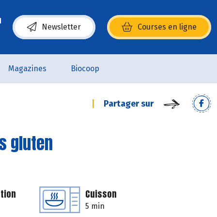
Newsletter
Courses en ligne
(s’ouvre dans une nouvelle fenêtre)
Magazines
Biocoop
Partager sur
s gluten
tion
Cuisson
5 min