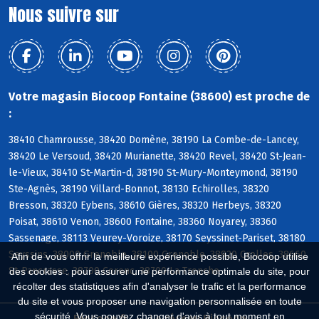
Nous suivre sur
Votre magasin Biocoop Fontaine (38600) est proche de
:
38410 Chamrousse, 38420 Domène, 38190 La Combe-de-Lancey,
38420 Le Versoud, 38420 Murianette, 38420 Revel, 38420 St-Jean-
le-Vieux, 38410 St-Martin-d, 38190 St-Mury-Monteymond, 38190
Ste-Agnès, 38190 Villard-Bonnot, 38130 Echirolles, 38320
Bresson, 38320 Eybens, 38610 Gières, 38320 Herbeys, 38320
Poisat, 38610 Venon, 38600 Fontaine, 38360 Noyarey, 38360
Sassenage, 38113 Veurey-Voroize, 38170 Seyssinet-Pariset, 38180
Seyssins, 38000 Grenoble, 38100 Grenoble, 38920 Crolles, 38660
Afin de vous offrir la meilleure expérience possible, Biocoop utilise
St-Pancrasse, 38700 Corenc, 38700 La Tronche
des cookies : pour assurer une performance optimale du site, pour
récolter des statistiques afin d'analyser le trafic et la performance
du site et vous proposer une navigation personnalisée en toute
sécurité. Vous pouvez changer d'avis à tout moment en
Biocoop.fr
Le réseau Biocoop