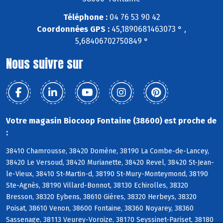
Téléphone :
04 76 53 90 42
Coordonnées GPS :
45,1890681463073 ° ,
5,68406702750849 °
Nous suivre sur
Votre magasin Biocoop Fontaine (38600) est proche de
:
38410 Chamrousse, 38420 Domène, 38190 La Combe-de-Lancey,
38420 Le Versoud, 38420 Murianette, 38420 Revel, 38420 St-Jean-
le-Vieux, 38410 St-Martin-d, 38190 St-Mury-Monteymond, 38190
Ste-Agnès, 38190 Villard-Bonnot, 38130 Echirolles, 38320
Bresson, 38320 Eybens, 38610 Gières, 38320 Herbeys, 38320
Poisat, 38610 Venon, 38600 Fontaine, 38360 Noyarey, 38360
Sassenage, 38113 Veurey-Voroize, 38170 Seyssinet-Pariset, 38180