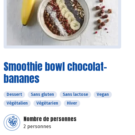
Smoothie bowl chocolat-
bananes
Dessert
Sans gluten
Sans lactose
Vegan
Végétalien
Végétarien
Hiver
Nombre de personnes
2 personnes