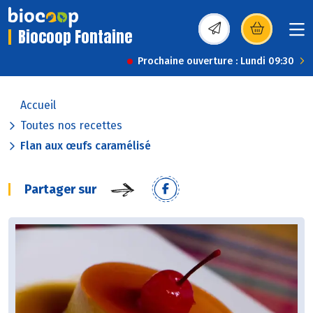
Biocoop Fontaine
(s’ouvre dans une nou
Prochaine ouverture : Lundi 09:30
Accueil
Toutes nos recettes
Flan aux œufs caramélisé
Partager sur