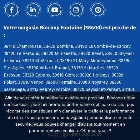
Votre magasin Biocoop Fontaine (38600) est proche de
:
38410 Chamrousse, 38420 Domène, 38190 La Combe-de-Lancey,
38420 Le Versoud, 38420 Murianette, 38420 Revel, 38420 St-Jean-
le-Vieux, 38410 St-Martin-d, 38190 St-Mury-Monteymond, 38190
Ste-Agnès, 38190 Villard-Bonnot, 38130 Echirolles, 38320
Bresson, 38320 Eybens, 38610 Gières, 38320 Herbeys, 38320
Poisat, 38610 Venon, 38600 Fontaine, 38360 Noyarey, 38360
Sassenage, 38113 Veurey-Voroize, 38170 Seyssinet-Pariset, 38180
Seyssins, 38000 Grenoble, 38100 Grenoble, 38920 Crolles, 38660
Afin de vous offrir la meilleure expérience possible, Biocoop utilise
St-Pancrasse, 38700 Corenc, 38700 La Tronche
des cookies : pour assurer une performance optimale du site, pour
récolter des statistiques afin d'analyser le trafic et la performance
du site et vous proposer une navigation personnalisée en toute
sécurité. Vous pouvez changer d'avis à tout moment en
Biocoop.fr
Le réseau Biocoop
paramétrant vos cookies. OK pour vous ?
Copyright Biocoop 2026