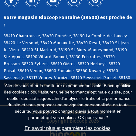
Votre magasin Biocoop Fontaine (38600) est proche de
:
38410 Chamrousse, 38420 Domène, 38190 La Combe-de-Lancey,
38420 Le Versoud, 38420 Murianette, 38420 Revel, 38420 St-Jean-
le-Vieux, 38410 St-Martin-d, 38190 St-Mury-Monteymond, 38190
Ste-Agnès, 38190 Villard-Bonnot, 38130 Echirolles, 38320
Bresson, 38320 Eybens, 38610 Gières, 38320 Herbeys, 38320
Poisat, 38610 Venon, 38600 Fontaine, 38360 Noyarey, 38360
Sassenage, 38113 Veurey-Voroize, 38170 Seyssinet-Pariset, 38180
Seyssins, 38000 Grenoble, 38100 Grenoble, 38920 Crolles, 38660
Afin de vous offrir la meilleure expérience possible, Biocoop utilise
St-Pancrasse, 38700 Corenc, 38700 La Tronche
des cookies : pour assurer une performance optimale du site, pour
récolter des statistiques afin d'analyser le trafic et la performance
du site et vous proposer une navigation personnalisée en toute
sécurité. Vous pouvez changer d'avis à tout moment en
Biocoop.fr
Le réseau Biocoop
paramétrant vos cookies. OK pour vous ?
Copyright Biocoop 2026
En savoir plus et paramétrer les cookies