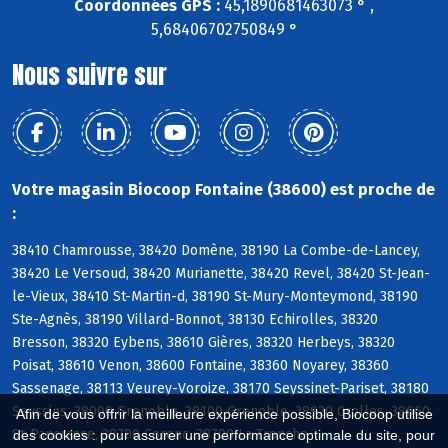
Coordonnées GPS :
45,1890681463073 ° ,
5,68406702750849 °
Nous suivre sur
Votre magasin Biocoop Fontaine (38600) est proche de
:
38410 Chamrousse, 38420 Domène, 38190 La Combe-de-Lancey,
38420 Le Versoud, 38420 Murianette, 38420 Revel, 38420 St-Jean-
le-Vieux, 38410 St-Martin-d, 38190 St-Mury-Monteymond, 38190
Ste-Agnès, 38190 Villard-Bonnot, 38130 Echirolles, 38320
Bresson, 38320 Eybens, 38610 Gières, 38320 Herbeys, 38320
Poisat, 38610 Venon, 38600 Fontaine, 38360 Noyarey, 38360
Sassenage, 38113 Veurey-Voroize, 38170 Seyssinet-Pariset, 38180
Seyssins, 38000 Grenoble, 38100 Grenoble, 38920 Crolles, 38660
Afin de vous offrir la meilleure expérience possible, Biocoop utilise
St-Pancrasse, 38700 Corenc, 38700 La Tronche
des cookies : pour assurer une performance optimale du site, pour