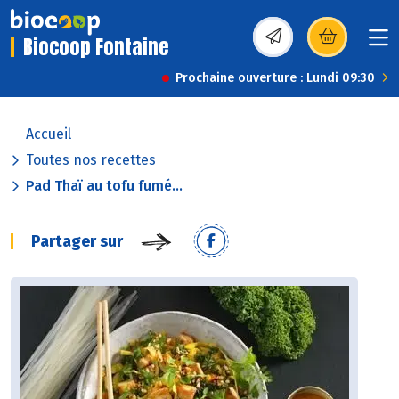
Biocoop Fontaine
(s’ouvre dans une nou
Prochaine ouverture : Lundi 09:30
Accueil
Toutes nos recettes
Pad Thaï au tofu fumé...
Partager sur