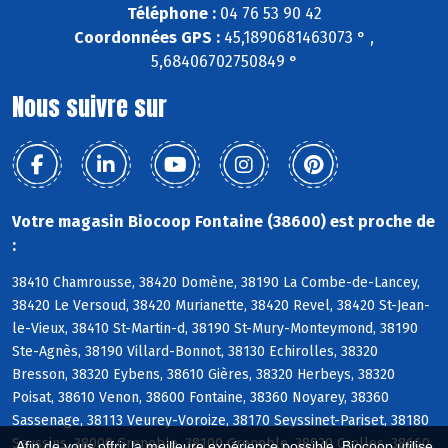
Téléphone :
04 76 53 90 42
Coordonnées GPS :
45,1890681463073 ° ,
5,68406702750849 °
Nous suivre sur
Votre magasin Biocoop Fontaine (38600) est proche de
:
38410 Chamrousse, 38420 Domène, 38190 La Combe-de-Lancey,
38420 Le Versoud, 38420 Murianette, 38420 Revel, 38420 St-Jean-
le-Vieux, 38410 St-Martin-d, 38190 St-Mury-Monteymond, 38190
Ste-Agnès, 38190 Villard-Bonnot, 38130 Echirolles, 38320
Bresson, 38320 Eybens, 38610 Gières, 38320 Herbeys, 38320
Poisat, 38610 Venon, 38600 Fontaine, 38360 Noyarey, 38360
Sassenage, 38113 Veurey-Voroize, 38170 Seyssinet-Pariset, 38180
Seyssins, 38000 Grenoble, 38100 Grenoble, 38920 Crolles, 38660
Afin de vous offrir la meilleure expérience possible, Biocoop utilise