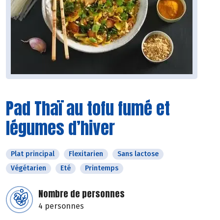
Pad Thaï au tofu fumé et
légumes d’hiver
Plat principal
Flexitarien
Sans lactose
Végétarien
Eté
Printemps
Nombre de personnes
4 personnes