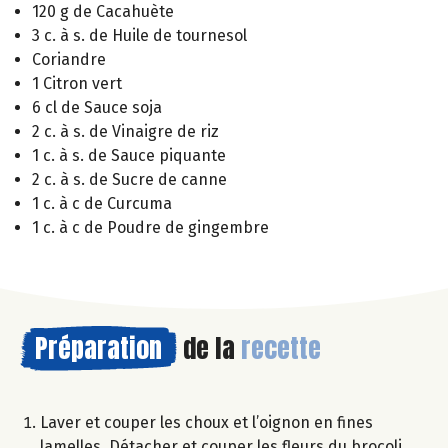
120 g de Cacahuète
3 c. à s. de Huile de tournesol
Coriandre
1 Citron vert
6 cl de Sauce soja
2 c. à s. de Vinaigre de riz
1 c. à s. de Sauce piquante
2 c. à s. de Sucre de canne
1 c. à c de Curcuma
1 c. à c de Poudre de gingembre
Préparation
de la
recette
Laver et couper les choux et l’oignon en fines
lamelles. Détacher et couper les fleurs du brocoli,