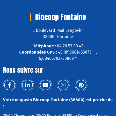
Biocoop Fontaine
6 boulevard Paul Langevin
38600 Fontaine
Téléphone :
04 76 53 90 42
Coordonnées GPS :
45,1890681463073 ° ,
5,68406702750849 °
Nous suivre sur
Votre magasin Biocoop Fontaine (38600) est proche de
:
38410 Chamrousse, 38420 Domène, 38190 La Combe-de-Lancey,