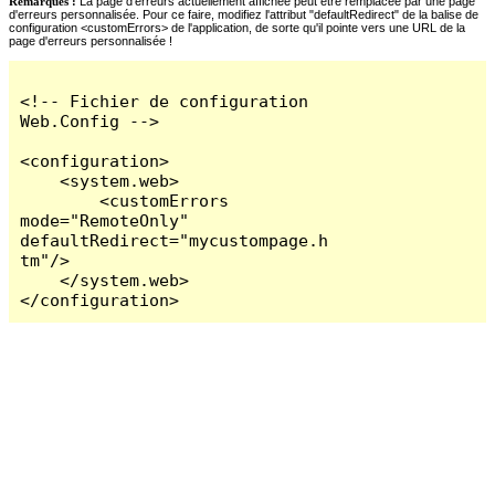
Remarques :
La page d'erreurs actuellement affichée peut être remplacée par une page
d'erreurs personnalisée. Pour ce faire, modifiez l'attribut "defaultRedirect" de la balise de
configuration <customErrors> de l'application, de sorte qu'il pointe vers une URL de la
page d'erreurs personnalisée !
<!-- Fichier de configuration 
Web.Config -->

<configuration>

    <system.web>

        <customErrors 
mode="RemoteOnly" 
defaultRedirect="mycustompage.h
tm"/>

    </system.web>

</configuration>