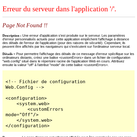
Erreur du serveur dans l'application '/'.
Page Not Found !!
Description :
Une erreur d'application s'est produite sur le serveur. Les paramètres
d'erreur personnalisés actuels pour cette application empêchent l'affichage à distance
des détails de l'erreur de l'application (pour des raisons de sécurité). Cependant, ils
peuvent être affichés par les navigateurs qui s'exécutent sur l'ordinateur serveur local.
Détails =
Pour permettre l'affichage des détails de ce message d'erreur spécifique sur les
ordinateurs distants, créez une balise <customErrors> dans un fichier de configuration
"web.config" situé dans le répertoire racine de l'application Web en cours. Attribuez
ensuite la valeur "off" à l'attribut "mode" de cette balise <customErrors>.
<!-- Fichier de configuration 
Web.Config -->

<configuration>

    <system.web>

        <customErrors 
mode="Off"/>

    </system.web>

</configuration>