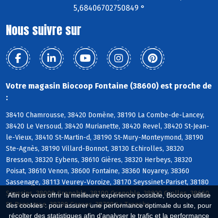
5,68406702750849 °
Nous suivre sur
Votre magasin Biocoop Fontaine (38600) est proche de
:
38410 Chamrousse, 38420 Domène, 38190 La Combe-de-Lancey,
38420 Le Versoud, 38420 Murianette, 38420 Revel, 38420 St-Jean-
le-Vieux, 38410 St-Martin-d, 38190 St-Mury-Monteymond, 38190
Ste-Agnès, 38190 Villard-Bonnot, 38130 Echirolles, 38320
Bresson, 38320 Eybens, 38610 Gières, 38320 Herbeys, 38320
Poisat, 38610 Venon, 38600 Fontaine, 38360 Noyarey, 38360
Sassenage, 38113 Veurey-Voroize, 38170 Seyssinet-Pariset, 38180
Seyssins, 38000 Grenoble, 38100 Grenoble, 38920 Crolles, 38660
Afin de vous offrir la meilleure expérience possible, Biocoop utilise
St-Pancrasse, 38700 Corenc, 38700 La Tronche
des cookies : pour assurer une performance optimale du site, pour
récolter des statistiques afin d'analyser le trafic et la performance