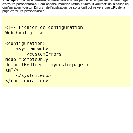
Remarques :
La page d'erreurs actuellement affichée peut être remplacée par une page
d'erreurs personnalisée. Pour ce faire, modifiez l'attribut "defaultRedirect" de la balise de
configuration <customErrors> de l'application, de sorte qu'il pointe vers une URL de la
page d'erreurs personnalisée !
<!-- Fichier de configuration 
Web.Config -->

<configuration>

    <system.web>

        <customErrors 
mode="RemoteOnly" 
defaultRedirect="mycustompage.h
tm"/>

    </system.web>

</configuration>