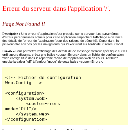
Erreur du serveur dans l'application '/'.
Page Not Found !!
Description :
Une erreur d'application s'est produite sur le serveur. Les paramètres
d'erreur personnalisés actuels pour cette application empêchent l'affichage à distance
des détails de l'erreur de l'application (pour des raisons de sécurité). Cependant, ils
peuvent être affichés par les navigateurs qui s'exécutent sur l'ordinateur serveur local.
Détails =
Pour permettre l'affichage des détails de ce message d'erreur spécifique sur les
ordinateurs distants, créez une balise <customErrors> dans un fichier de configuration
"web.config" situé dans le répertoire racine de l'application Web en cours. Attribuez
ensuite la valeur "off" à l'attribut "mode" de cette balise <customErrors>.
<!-- Fichier de configuration 
Web.Config -->

<configuration>

    <system.web>

        <customErrors 
mode="Off"/>

    </system.web>

</configuration>