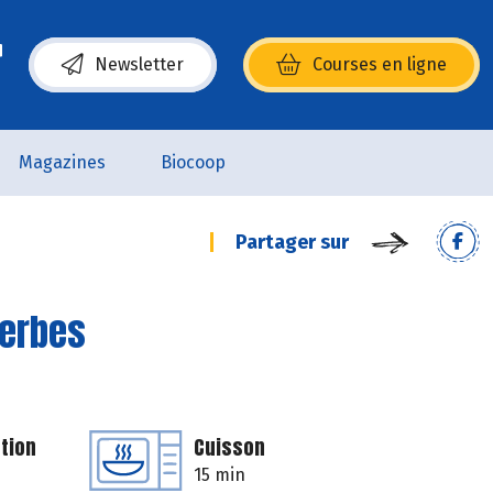
Newsletter
Courses en ligne
(s’ouvre dans une nouvelle fenêtre)
Magazines
Biocoop
Partager sur
herbes
tion
Cuisson
15 min