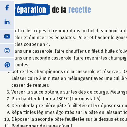
Préparation
de la
recette
Mettre les cèpes à tremper dans un bol d'eau bouillant
Peler et émincer les échalotes. Peler et hacher le gouss
et les couper en 4.
Dans une casserole, faire chauffer un filet d'huile d'olive
Dans une seconde casserole, faire revenir les champigno
minutes.
Retirer les champignons de la casserole et réserver. Da
Laisser cuire 2 minutes en mélangeant avec une cuillère 
cesser de remuer.
Verser la sauce obtenue sur les dés de courge. Mélange
Préchauffer le four à 180°C (thermostat 6).
Dérouler la première pâte feuilletée et la déposer sur
Répartir les légumes égouttés sur la pâte en laissant 1c
Déposer la seconde pâte feuilletée sur le dessus et sou
Badigeonner de jaune d'oeuf.