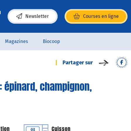
Newsletter
Courses en ligne
(s’ouvre dans une nouvelle fenêtre)
Magazines
Biocoop
Partager sur
: épinard, champignon,
tion
Cuisson