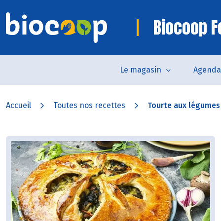
Biocoop F
Le magasin
Agenda
Accueil
Toutes nos recettes
Tourte aux légumes 