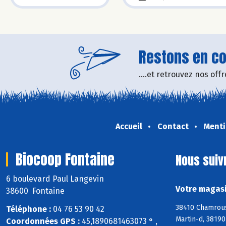
Restons en con
....et retrouvez nos of
Accueil
Contact
Menti
Biocoop Fontaine
Nous suiv
6 boulevard Paul Langevin
Votre magasi
38600 Fontaine
38410 Chamrous
Téléphone :
04 76 53 90 42
Martin-d, 3819
Coordonnées GPS :
45,1890681463073 ° ,