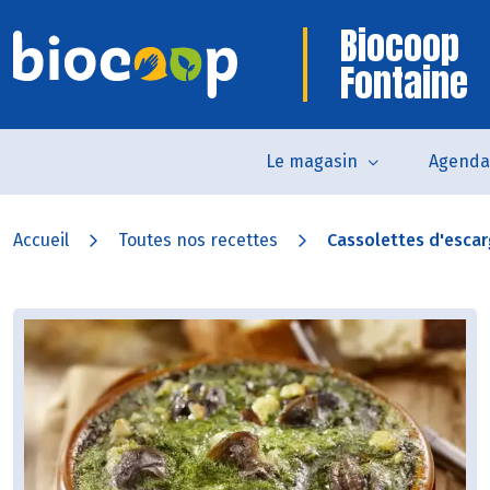
Biocoop
Fontaine
Le magasin
Agenda
Accueil
Toutes nos recettes
Cassolettes d'esca