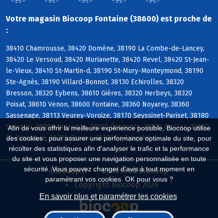
Votre magasin Biocoop Fontaine (38600) est proche de
:
38410 Chamrousse, 38420 Domène, 38190 La Combe-de-Lancey,
38420 Le Versoud, 38420 Murianette, 38420 Revel, 38420 St-Jean-
le-Vieux, 38410 St-Martin-d, 38190 St-Mury-Monteymond, 38190
Ste-Agnès, 38190 Villard-Bonnot, 38130 Echirolles, 38320
Bresson, 38320 Eybens, 38610 Gières, 38320 Herbeys, 38320
Poisat, 38610 Venon, 38600 Fontaine, 38360 Noyarey, 38360
Sassenage, 38113 Veurey-Voroize, 38170 Seyssinet-Pariset, 38180
Seyssins, 38000 Grenoble, 38100 Grenoble, 38920 Crolles, 38660
Afin de vous offrir la meilleure expérience possible, Biocoop utilise
St-Pancrasse, 38700 Corenc, 38700 La Tronche
des cookies : pour assurer une performance optimale du site, pour
récolter des statistiques afin d'analyser le trafic et la performance
du site et vous proposer une navigation personnalisée en toute
sécurité. Vous pouvez changer d'avis à tout moment en
Biocoop.fr
Le réseau Biocoop
paramétrant vos cookies. OK pour vous ?
Copyright Biocoop 2026
En savoir plus et paramétrer les cookies