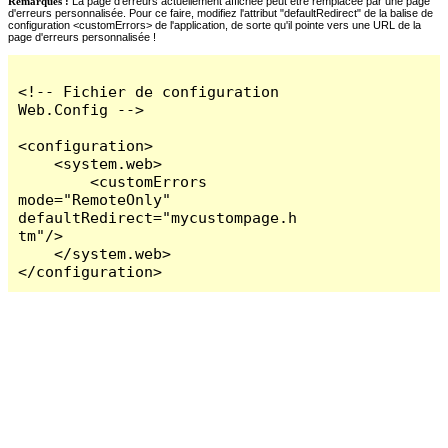
Remarques :
La page d'erreurs actuellement affichée peut être remplacée par une page
d'erreurs personnalisée. Pour ce faire, modifiez l'attribut "defaultRedirect" de la balise de
configuration <customErrors> de l'application, de sorte qu'il pointe vers une URL de la
page d'erreurs personnalisée !
<!-- Fichier de configuration 
Web.Config -->

<configuration>

    <system.web>

        <customErrors 
mode="RemoteOnly" 
defaultRedirect="mycustompage.h
tm"/>

    </system.web>

</configuration>