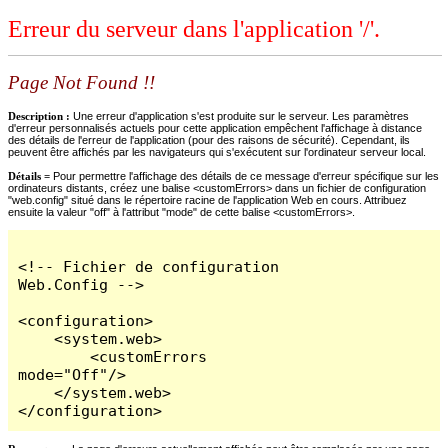
Erreur du serveur dans l'application '/'.
Page Not Found !!
Description :
Une erreur d'application s'est produite sur le serveur. Les paramètres
d'erreur personnalisés actuels pour cette application empêchent l'affichage à distance
des détails de l'erreur de l'application (pour des raisons de sécurité). Cependant, ils
peuvent être affichés par les navigateurs qui s'exécutent sur l'ordinateur serveur local.
Détails =
Pour permettre l'affichage des détails de ce message d'erreur spécifique sur les
ordinateurs distants, créez une balise <customErrors> dans un fichier de configuration
"web.config" situé dans le répertoire racine de l'application Web en cours. Attribuez
ensuite la valeur "off" à l'attribut "mode" de cette balise <customErrors>.
<!-- Fichier de configuration 
Web.Config -->

<configuration>

    <system.web>

        <customErrors 
mode="Off"/>

    </system.web>

</configuration>