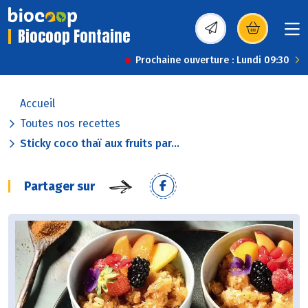
Biocoop Fontaine
(s’ouvre dans une nou
Prochaine ouverture : Lundi 09:30
Accueil
Toutes nos recettes
Sticky coco thaï aux fruits par...
Partager sur