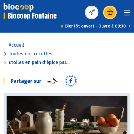
Biocoop Fontaine
(s’ouvre dans une nou
Bientôt ouvert - Ouvre à 09:30
Accueil
Toutes nos recettes
Étoiles en pain d'épice par...
Partager sur