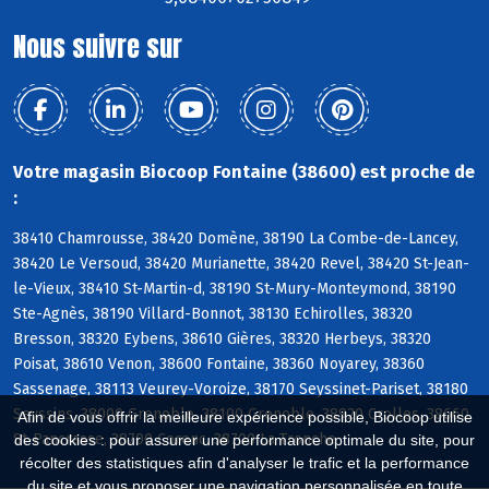
Nous suivre sur
Votre magasin Biocoop Fontaine (38600) est proche de
:
38410 Chamrousse, 38420 Domène, 38190 La Combe-de-Lancey,
38420 Le Versoud, 38420 Murianette, 38420 Revel, 38420 St-Jean-
le-Vieux, 38410 St-Martin-d, 38190 St-Mury-Monteymond, 38190
Ste-Agnès, 38190 Villard-Bonnot, 38130 Echirolles, 38320
Bresson, 38320 Eybens, 38610 Gières, 38320 Herbeys, 38320
Poisat, 38610 Venon, 38600 Fontaine, 38360 Noyarey, 38360
Sassenage, 38113 Veurey-Voroize, 38170 Seyssinet-Pariset, 38180
Seyssins, 38000 Grenoble, 38100 Grenoble, 38920 Crolles, 38660
Afin de vous offrir la meilleure expérience possible, Biocoop utilise
St-Pancrasse, 38700 Corenc, 38700 La Tronche
des cookies : pour assurer une performance optimale du site, pour
récolter des statistiques afin d'analyser le trafic et la performance
du site et vous proposer une navigation personnalisée en toute