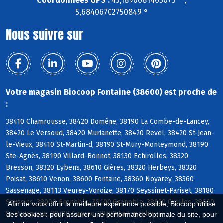
Coordonnées GPS :
45,1890681463073 ° ,
5,68406702750849 °
Nous suivre sur
Votre magasin Biocoop Fontaine (38600) est proche de
:
38410 Chamrousse, 38420 Domène, 38190 La Combe-de-Lancey,
38420 Le Versoud, 38420 Murianette, 38420 Revel, 38420 St-Jean-
le-Vieux, 38410 St-Martin-d, 38190 St-Mury-Monteymond, 38190
Ste-Agnès, 38190 Villard-Bonnot, 38130 Echirolles, 38320
Bresson, 38320 Eybens, 38610 Gières, 38320 Herbeys, 38320
Poisat, 38610 Venon, 38600 Fontaine, 38360 Noyarey, 38360
Sassenage, 38113 Veurey-Voroize, 38170 Seyssinet-Pariset, 38180
Seyssins, 38000 Grenoble, 38100 Grenoble, 38920 Crolles, 38660
Afin de vous offrir la meilleure expérience possible, Biocoop utilise
St-Pancrasse, 38700 Corenc, 38700 La Tronche
des cookies : pour assurer une performance optimale du site, pour