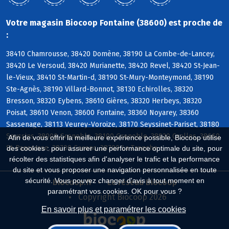
Votre magasin Biocoop Fontaine (38600) est proche de
:
38410 Chamrousse, 38420 Domène, 38190 La Combe-de-Lancey,
38420 Le Versoud, 38420 Murianette, 38420 Revel, 38420 St-Jean-
le-Vieux, 38410 St-Martin-d, 38190 St-Mury-Monteymond, 38190
Ste-Agnès, 38190 Villard-Bonnot, 38130 Echirolles, 38320
Bresson, 38320 Eybens, 38610 Gières, 38320 Herbeys, 38320
Poisat, 38610 Venon, 38600 Fontaine, 38360 Noyarey, 38360
Sassenage, 38113 Veurey-Voroize, 38170 Seyssinet-Pariset, 38180
Seyssins, 38000 Grenoble, 38100 Grenoble, 38920 Crolles, 38660
Afin de vous offrir la meilleure expérience possible, Biocoop utilise
St-Pancrasse, 38700 Corenc, 38700 La Tronche
des cookies : pour assurer une performance optimale du site, pour
récolter des statistiques afin d'analyser le trafic et la performance
du site et vous proposer une navigation personnalisée en toute
sécurité. Vous pouvez changer d'avis à tout moment en
Biocoop.fr
Le réseau Biocoop
paramétrant vos cookies. OK pour vous ?
Copyright Biocoop 2026
En savoir plus et paramétrer les cookies