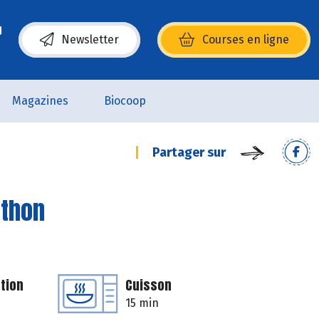
Newsletter
Courses en ligne
(s’ouvre dans une nouvelle fenêtre)
Magazines
Biocoop
Partager sur
 thon
tion
Cuisson
15 min