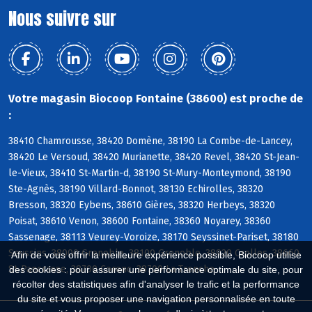
Nous suivre sur
Votre magasin Biocoop Fontaine (38600) est proche de
:
38410 Chamrousse, 38420 Domène, 38190 La Combe-de-Lancey,
38420 Le Versoud, 38420 Murianette, 38420 Revel, 38420 St-Jean-
le-Vieux, 38410 St-Martin-d, 38190 St-Mury-Monteymond, 38190
Ste-Agnès, 38190 Villard-Bonnot, 38130 Echirolles, 38320
Bresson, 38320 Eybens, 38610 Gières, 38320 Herbeys, 38320
Poisat, 38610 Venon, 38600 Fontaine, 38360 Noyarey, 38360
Sassenage, 38113 Veurey-Voroize, 38170 Seyssinet-Pariset, 38180
Seyssins, 38000 Grenoble, 38100 Grenoble, 38920 Crolles, 38660
Afin de vous offrir la meilleure expérience possible, Biocoop utilise
St-Pancrasse, 38700 Corenc, 38700 La Tronche
des cookies : pour assurer une performance optimale du site, pour
récolter des statistiques afin d'analyser le trafic et la performance
du site et vous proposer une navigation personnalisée en toute