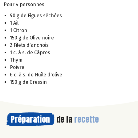
Pour 4 personnes
90 g de Figues séchées
1 Ail
1 Citron
150 g de Olive noire
2 Filets d'anchois
1 c. à s. de Câpres
Thym
Poivre
6 c. à s. de Huile d'olive
150 g de Gressin
Préparation
de la
recette