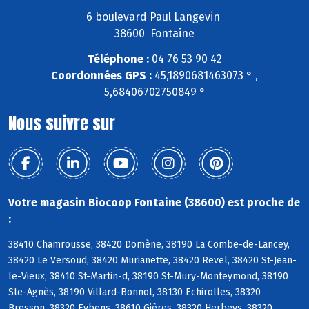
6 boulevard Paul Langevin
38600 Fontaine
Téléphone :
04 76 53 90 42
Coordonnées GPS :
45,1890681463073 ° ,
5,68406702750849 °
Nous suivre sur
Votre magasin Biocoop Fontaine (38600) est proche de
:
38410 Chamrousse, 38420 Domène, 38190 La Combe-de-Lancey,
38420 Le Versoud, 38420 Murianette, 38420 Revel, 38420 St-Jean-
le-Vieux, 38410 St-Martin-d, 38190 St-Mury-Monteymond, 38190
Ste-Agnès, 38190 Villard-Bonnot, 38130 Echirolles, 38320
Bresson, 38320 Eybens, 38610 Gières, 38320 Herbeys, 38320